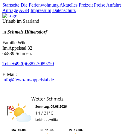
Startseite
Die Ferienwohnung
Aktuelles
Freizeit
Preise
Anfahrt
Anfrage
AGB
Impressum
Datenschutz
Urlaub im Saarland
in
Schmelz Hüttersdorf
Familie Wild
Im Appelstal 32
66839 Schmelz
Tel.: +49 (0)6887-3089750
E-Mail:
info
@
fewo-im-appelstal.de
Wetter Schmelz
Sonntag, 09.08.2026
14 / 31°C
Leicht bewölkt
Mo, 10.08.
Di, 11.08.
Mi, 12.08.